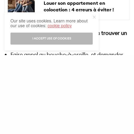
Louer son appartement en
colocation : 4 erreurs à éviter !
Our site uses cookies. Learn more about
our use of cookies:
cookie policy
Plusieurs astuces peuvent vous aider à
trouver un
I ACCEPT USE OF COOKIES
bon artisan
:
Faire appel au bouche-à-oreille, et demander
autour de vous qui connaît des artisans dignes
de confiance
Regarder de près le site Internet des entreprises
et les avis laissés par les clients sur Google
Vérifier quels sont les labels et se méfier de ceux
dont vous ne connaissez pas l’origine
Toujours demander des devis détaillés pour
comparer les offres sur la base de critères