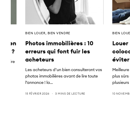
BIEN LOUER
,
BIEN VENDRE
BIEN LOU
ier en
Photos immobilières : 10
Louer
ions ?
erreurs qui font fuir les
coloca
acheteurs
éviter
 de faire
imale
Les acheteurs d’un bien consulteront vos
Meilleure
photos immobilières avant de lire toute
plus sûrs
l’annonce ! la…
plusieurs
15 FÉVRIER 2026
3 MINS DE LECTURE
10 NOVEMB