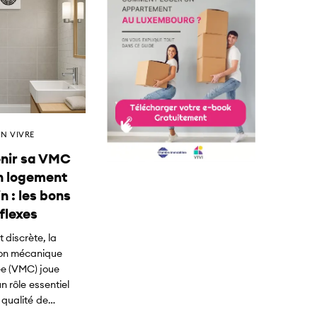
EN VIVRE
enir sa VMC
n logement
n : les bons
flexes
 discrète, la
ion mécanique
ée (VMC) joue
n rôle essentiel
 qualité de…