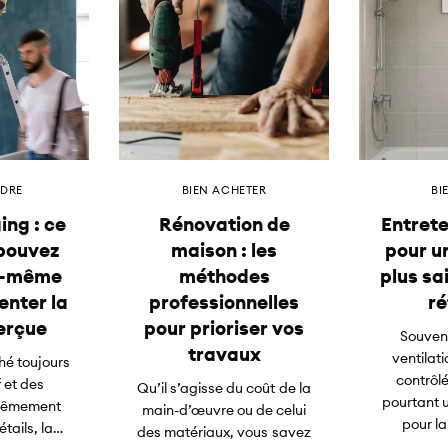
NDRE
BIEN ACHETER
BI
ng : ce
Rénovation de
Entret
pouvez
maison : les
pour u
s-même
méthodes
plus sai
nter la
professionnelles
ré
erçue
pour prioriser vos
Souvent
travaux
ventilat
hé toujours
contrôl
f et des
Qu’il s’agisse du coût de la
pourtant u
trêmement
main-d’œuvre ou de celui
pour la
étails, la…
des matériaux, vous savez