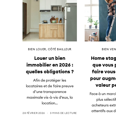
BIEN LOUER
,
CÔTÉ BAILLEUR
BIEN VE
Louer un bien
Home stagi
immobilier en 2026 :
que vous 
quelles obligations ?
faire vou
pour augme
Afin de protéger les
valeur p
locataires et de faire preuve
d’une transparence
Face à un marc
maximale vis-à-vis d’eux, la
plus sélecti
location…
acheteurs ex
attentifs aux d
28 FÉVRIER 2026
3 MINS DE LECTURE