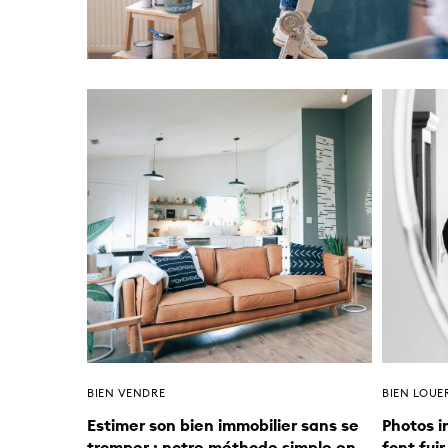
BIEN VENDRE
BIEN LOUE
Estimer son bien immobilier sans se
Photos i
tromper : notre méthode simple en
font fui