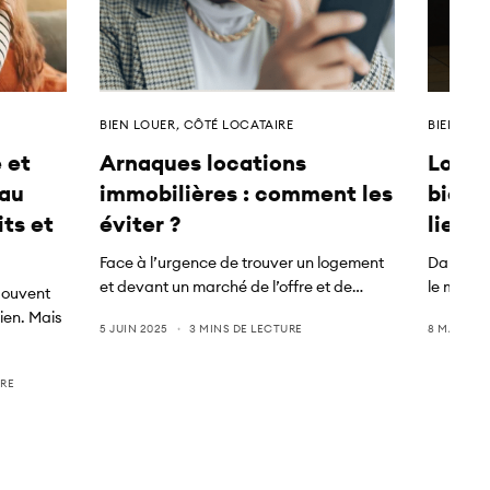
BIEN LOUER
,
CÔTÉ LOCATAIRE
BIEN LOU
 et
Arnaques locations
Locata
 au
immobilières : comment les
bien 
ts et
éviter ?
lieux 
Face à l’urgence de trouver un logement
Dans votr
et devant un marché de l’offre et de…
le momen
souvent
ien. Mais
5 JUIN 2025
3 MINS DE LECTURE
8 MAI 202
URE