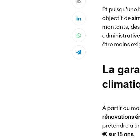
Et puisqu’une 
objectif de
sim
montants, des
administrative
être moins exi
La gara
climati
À partir du m
rénovations é
prétendre à une
€ sur 15 ans
.