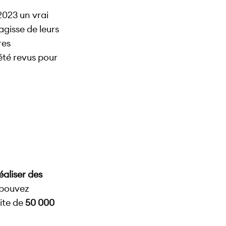
2023 un vrai
s’agisse de leurs
res
été revus pour
éaliser des
 pouvez
mite de
50 000