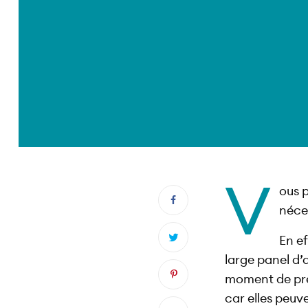
V
ous 
néces
En e
large panel d’
moment de pré
car elles peuve