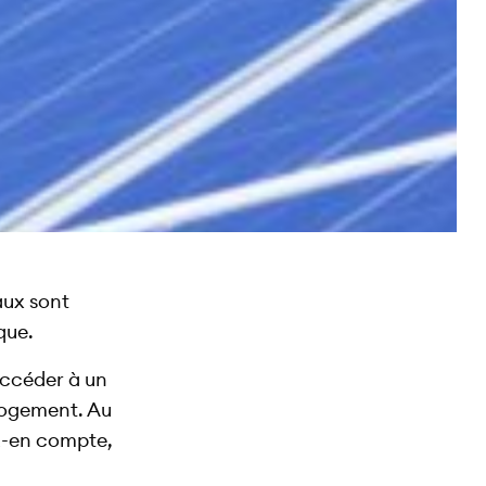
aux sont
que.
accéder à un
 logement. Au
z-en compte,