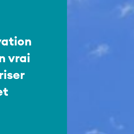
vation
n vrai
riser
et