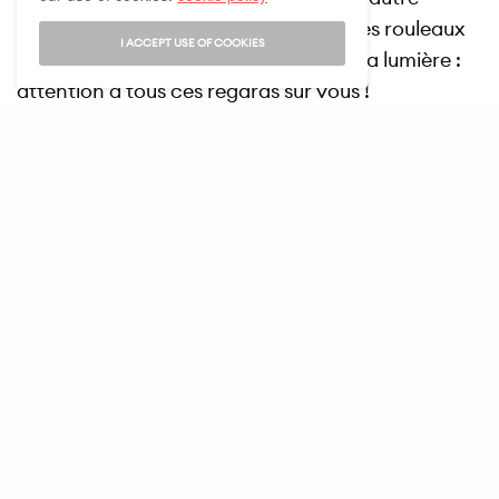
corbeau dans votre maison. Trouez des rouleaux
I ACCEPT USE OF COOKIES
de PQ en forme d’œil et ajoutez-y de la lumière :
attention à tous ces regards sur vous !
Un rien peut devenir effrayant !
Bien sûr, ces travaux manuels peuvent aussi
s’appuyer sur ce que vous avez déjà chez vous.
Customisez n’importe quel objet
: vos verres sont
ailés, vos lampes arborent un chapeau de
sorcière, vos tableaux deviennent étrangement
inquiétants. Agrémentez cette ambiance
effrayante par des bougies recouvertes de sang à
l’aide de cire rouge ou transformées en momies