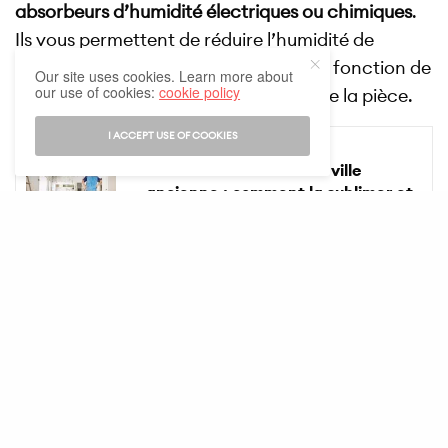
absorbeurs d’humidité électriques ou chimiques
.
Ils vous permettent de réduire l’humidité de
manière plus ou moins importante, en fonction de
Our site uses cookies. Learn more about
our use of cookies:
cookie policy
la solution choisie et de la superficie de la pièce.
VOIR AUSSI
I ACCEPT USE OF COOKIES
BIEN VIVRE
Rénover une maison de ville
ancienne : comment la sublimer et
conserver son âme ?
Louez un nouvel appartement au Luxembourg
dans les meilleurs délais :
Découvrez nos annonces