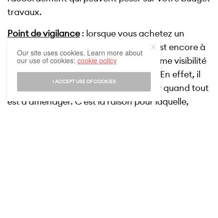
travaux.
Point de vigilance
: lorsque vous achetez un
terrain à bâtir sur un lotissement qui est encore à
Our site uses cookies. Learn more about
l’état de projet, vous n’avez pas la même visibilité
our use of cookies:
cookie policy
sur votre futur environnement de vie. En effet, il
I ACCEPT USE OF COOKIES
n’est pas toujours facile de se projeter quand tout
est à aménager. C’est la raison pour laquelle,
dans le cadre de ce projet, vous avez tout intérêt
à
demander un maximum d’informations relatives
à ce lotissement
. Plans, cahiers des charges,
simulations 3D : de nombreuses ressources
doivent être mises à votre disposition pour vous
aider à prendre la décision la plus éclairée
possible.