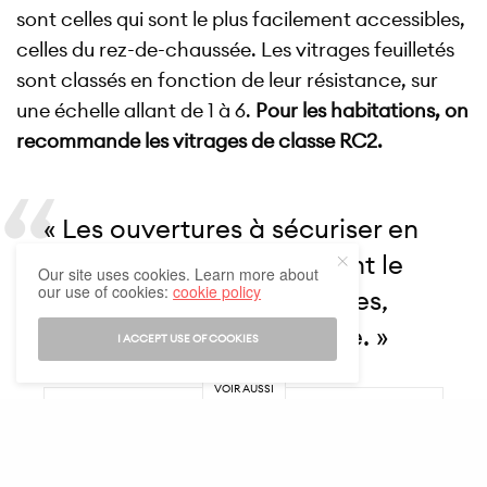
sont celles qui sont le plus facilement accessibles,
celles du rez-de-chaussée. Les vitrages feuilletés
sont classés en fonction de leur résistance, sur
une échelle allant de 1 à 6.
Pour les habitations, on
recommande les vitrages de classe RC2.
« Les ouvertures à sécuriser en
priorité sont celles qui sont le
Our site uses cookies. Learn more about
our use of cookies:
cookie policy
plus facilement accessibles,
celles du rez-de-chaussée. »
I ACCEPT USE OF COOKIES
VOIR AUSSI
BIEN LOUER
,
BIEN VIVRE
Louer son appartement en
colocation : 4 erreurs à
éviter !