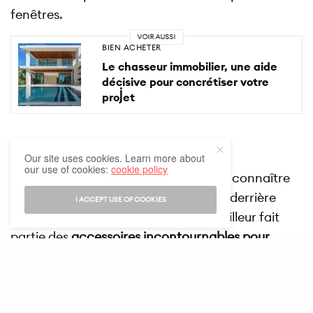
fenêtres.
VOIR AUSSI
BIEN ACHETER
Le chasseur immobilier, une aide
décisive pour concrétiser votre
projet
Les entrebâilleurs de portes
Our site uses cookies. Learn more about
our use of cookies:
cookie policy
Permettant d’
entrouvrir la porte
pour connaître
l’identité de la personne qui se trouve derrière
I ACCEPT USE OF COOKIES
sans s’exposer directement, l’entrebâilleur fait
partie des
accessoires incontournables pour
sécuriser une habitation
, notamment si vous avez
des enfants qui restent parfois seul(s) ou si vous
vous sentez vulnérable.