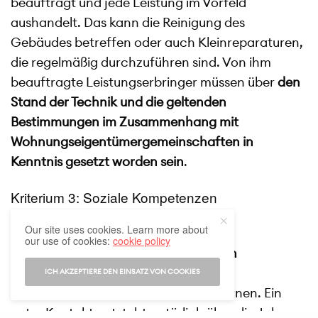
beauftragt und jede Leistung im Vorfeld
aushandelt. Das kann die Reinigung des
Gebäudes betreffen oder auch Kleinreparaturen,
die regelmäßig durchzuführen sind. Von ihm
beauftragte Leistungserbringer müssen über
den
Stand der Technik und die geltenden
Bestimmungen im Zusammenhang mit
Wohnungseigentümergemeinschaften in
Kenntnis gesetzt worden sein
.
Kriterium 3: Soziale Kompetenzen
Our site uses cookies. Learn more about
Ein guter Hausverwalter sollte
our use of cookies:
cookie policy
eine
vertrauensvolle Beziehung zu den
unterschiedlichen
ICH AKZEPTIERE DEN EINSATZ VON COOKIES
Wohnungseigentümern
aufbauen können. Ein
guter Kontakt entsteht natürlich über die Jahre,