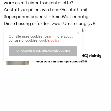
wäre es mit einer Trockentoilette?
Anstatt zu spülen, wird das Geschäft mit
Sägespänen bedeckt – kein Wasser nötig.
Diese Lösung erfordert zwar Umstellung (z. B.
Kompostierung im Garten), ist aber sehr
Our site uses cookies. Learn more about
umweltfreundlich.
our use of cookies:
cookie policy
SEE ALSO
GUT LEBEN
ICH AKZEPTIERE DEN EINSATZ VON COOKIES
Ihre Lüftungsanlage (VMC) richtig
warten für ein gesünderes
Zuhause: die richtigen
Gewohnheiten
Haushaltsgeräte gezielt ersetzen
Es macht wenig Sinn, funktionierende Geräte nur
wegen des Wasserverbrauchs auszutauschen.