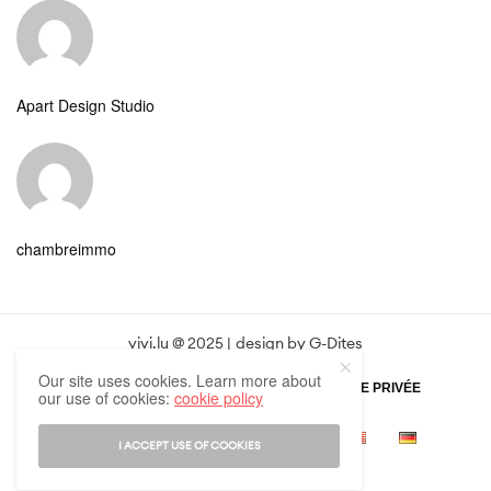
Apart Design Studio
chambreimmo
vivi.lu @ 2025 | design by
G-Dites
Our site uses cookies. Learn more about
POLITIQUE DE CONFIDENTIALITÉ
VIE PRIVÉE
our use of cookies:
cookie policy
NOUS CONTACTER
I ACCEPT USE OF COOKIES