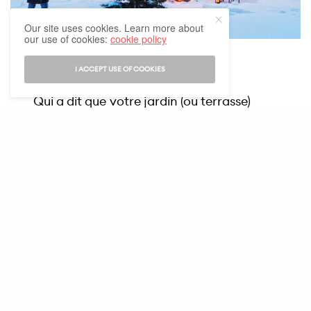
Our site uses cookies. Learn more about
our use of cookies:
cookie policy
Noël au jardin
I ACCEPT USE OF COOKIES
Qui a dit que votre jardin (ou terrasse)
était réservé aux soirées barbecues
estivales ? De jolies guirlandes, des plaids
moelleux, un brasero qui crépite et un vin
chaud dans les mains sauront à coup sûr
réchauffer vos cœurs et créer une
ambiance magique, comme dans les films
de Noël.
VOIR AUSSI
BIEN VIVRE
Rénover une maison de
ville ancienne : comment