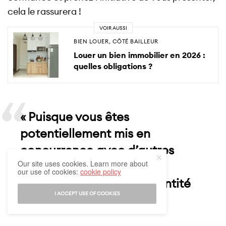
cela le rassurera !
VOIR AUSSI
BIEN LOUER
,
CÔTÉ BAILLEUR
Louer un bien immobilier en 2026 :
quelles obligations ?
« Puisque vous êtes
potentiellement mis en
concurrence avec d’autres
Our site uses cookies. Learn more about
prétendants sur chaque
our use of cookies:
cookie policy
location, misez sur la quantité
I ACCEPT USE OF COOKIES
de visites. »