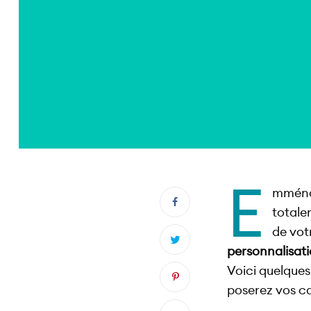
E
mménag
totale
de vot
personnalisat
Voici quelques
poserez vos c