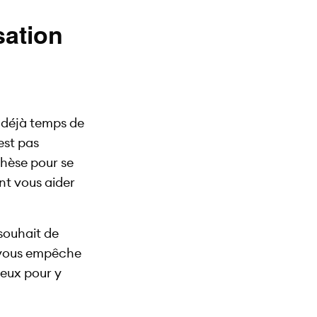
sation
st déjà temps de
est pas
thèse pour se
nt vous aider
 souhait de
e vous empêche
deux pour y