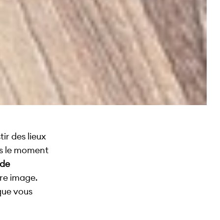
r des lieux
ès le moment
 de
tre image.
 que vous