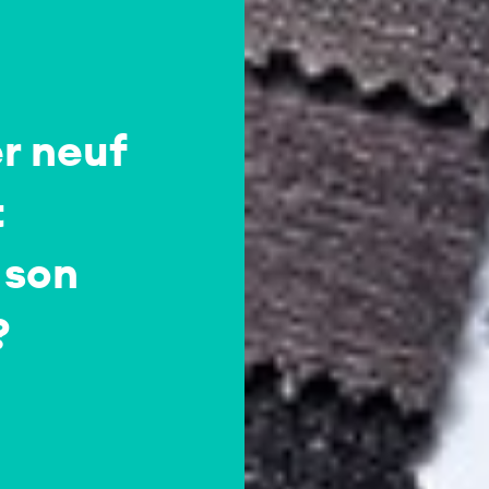
r neuf
t
 son
?