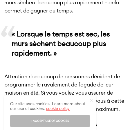
murs sèchent beaucoup plus rapidement – cela
permet de gagner du temps.
« Lorsque le temps est sec, les
murs sèchent beaucoup plus
rapidement. »
Attention : beaucoup de personnes décident de
programmer le ravalement de façade de leur
maison en été. Si vous voulez vous assurer de
trouver des artisans disponibles pour vous à cette
Our site uses cookies. Learn more about
our use of cookies:
cookie policy
période, l’idéal reste de l’anticiper un maximum.
I ACCEPT USE OF COOKIES
Nettoyage ou ravalement, quelles