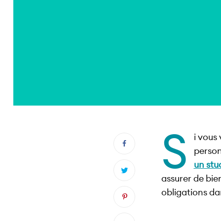
S
i vous
person
un stu
assurer de bie
obligations da