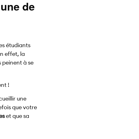
’une de
es étudiants
 effet, la
 peinent à se
nt !
ueillir une
fois que votre
es
et que sa