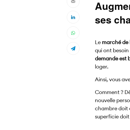
Augment
ses ch
Le
marché de l
qui ont besoin
demande est bi
loger.
Ainsi, vous av
Comment ? Dès 
nouvelle perso
chambre doit 
superficie doi