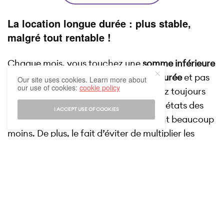
La location longue durée : plus stable,
malgré tout rentable !
Chaque mois, vous touchez une
somme inférieure
si vous choisissez la location longue durée
et pas
Our site uses cookies. Learn more about
our use of cookies:
cookie policy
la location saisonnière. Mais vous avez toujours
quelqu’un qui occupe le logement, les états des
I ACCEPT USE OF COOKIES
lieux d’entrée et de sortie se succèdent beaucoup
moins. De plus, le fait d’éviter de multiplier les
locataires vous permet de vous concentrer sur
des profils en lesquels vous avez plus confiance…
Vous évitez ainsi les dégradations qui peuvent
vous coûter cher par la suite. Par conséquent, si
la location longue durée rapporte moins que la
location saisonnière, elle coûte aussi
moins