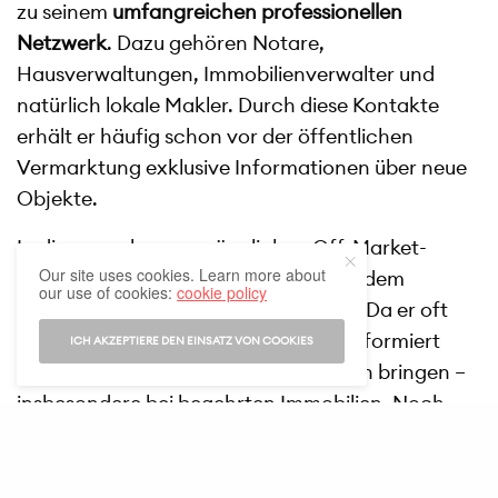
zu seinem
umfangreichen professionellen
Netzwerk
. Dazu gehören Notare,
Hausverwaltungen, Immobilienverwalter und
natürlich lokale Makler. Durch diese Kontakte
erhält er häufig schon vor der öffentlichen
Vermarktung exklusive Informationen über neue
Objekte.
In diesem schwer zugänglichen Off-Market-
Our site uses cookies. Learn more about
Bereich bietet der Immobilienjäger zudem
our use of cookies:
cookie policy
maximale Reaktionsgeschwindigkeit
. Da er oft
der Erste ist, der über neue Objekte informiert
ICH AKZEPTIERE DEN EINSATZ VON COOKIES
wird, kann er Sie in eine starke Position bringen –
insbesondere bei begehrten Immobilien. Noch
bevor Sie selbst zum Hörer greifen, hat Ihr
Immobilienjäger das Objekt möglicherweise
bereits besichtigt und geprüft.